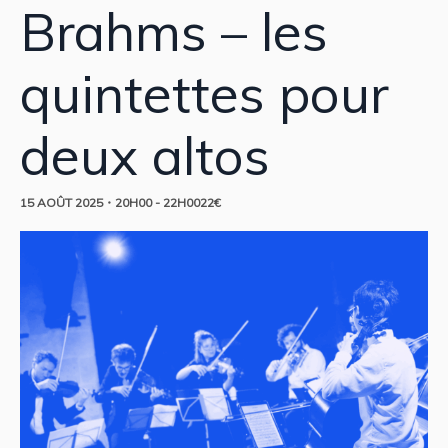
Brahms – les
quintettes pour
deux altos
15 AOÛT 2025・20H00
-
22H00
22€