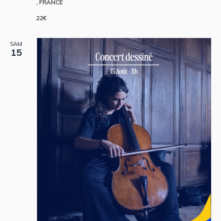
, FRANCE
22€
SAM
15