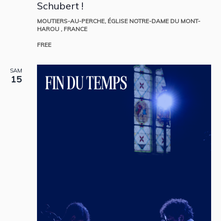
Schubert !
MOUTIERS-AU-PERCHE, ÉGLISE NOTRE-DAME DU MONT-
HAROU
, FRANCE
FREE
SAM
15