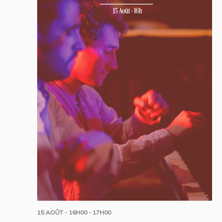
15 AOÛT・16H00
-
17H00